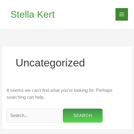
Skip
Search
MAI
to
for:
Stella Kert
MEN
content
Uncategorized
It seems we can’t find what you’re looking for. Perhaps
searching can help.